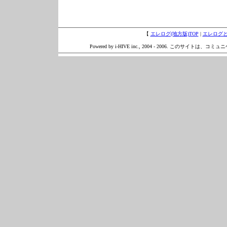
【
エレログ(地方版)TOP
|
エレログ
Powered by i-HIVE inc., 2004 - 2006. このサイトは