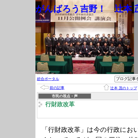
がんばろう吉野！ 辻本 茂
総合ポータル
前の記事
辻本 茂のトップ
市民の視点・声
行財政改革
「行財政改革」は今の行政にお