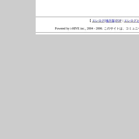
【
エレログ(地方版)TOP
|
エレログ
Powered by i-HIVE inc., 2004 - 2006. このサイトは