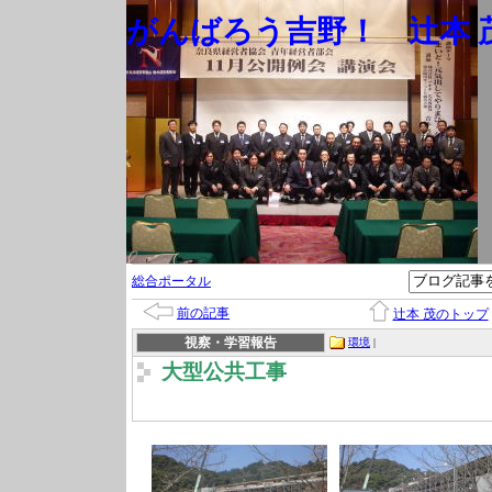
がんばろう吉野！ 辻本 茂
総合ポータル
前の記事
辻本 茂のトップ
視察・学習報告
環境
|
大型公共工事