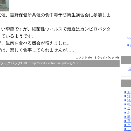
主催、吉野保健所共催の食中毒予防衛生講習会に参加しま
すい季節ですが、細菌性ウィルスで最近はカンピロバクタ
えているようです。
>
で、生肉を食べる機会が増えました。
■
では、楽しく食事してられませんが……
コメント (0)
トラックバック (0)
ラックバックURL :
http://local.election.ne.jp/tb.cgi/9110
■ お
■ 活
■ 議
■ 
■ 
■ 
■ 教
■ 選
■ 
■ 