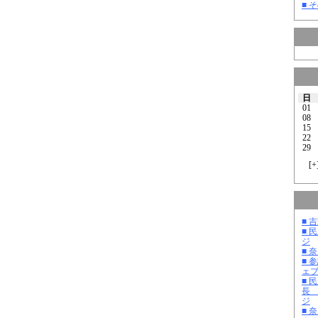
■ そ
日
01
08
15
22
29
[
+
■ 
■ 
ジ
■ 
■ 
ェ
■ 
長
ジ
■ 