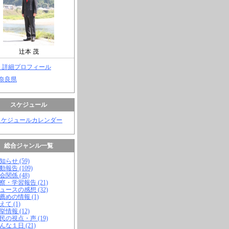
辻本 茂
> 詳細プロフィール
 奈良県
スケジュール
スケジュールカレンダー
総合ジャンル一覧
知らせ (59)
動報告 (109)
会関係 (48)
視察・学習報告 (21)
ニュースの感想 (32)
お薦めの情報 (1)
えて (1)
挙情報 (12)
市民の視点・声 (19)
こんな１日 (21)