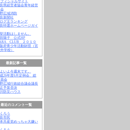
オフィシャルサイト
奈良県経営者協会青年経営
部会
吉野広域消防
奈良新聞社
ブログ王ランキング
奈良特選ホームページガイ
選挙活動はしません。
松田陽子 公式HP
NARA CLUB ２０１０
大阪府青少年活動財団（宮
野外学校）
最新記事一覧
いよいよ今週末です。
平成26年度6月定例会、総
委員会
吉野広域行政組合議会議長
補正予算否決
殿川防災ハウス
最近のコメント一覧
ふくろう
奈良市民
日本共産党めっちゃ大嫌い
ふくろう