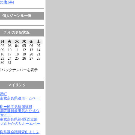
の他 (44)
個人ジャンル一覧
7 月 の更新状況
月
火
水
木
金
土
02
03
04
05
06
07
09
10
11
12
13
14
16
17
18
19
20
21
23
24
25
26
27
28
30
31
] バックナンバーを表示
マイリンク
吉野町
民主党奈良県連ホームペー
奈良ー民主党所属議員
参議院議員前田武志公式ウ
ブサイト
民主党奈良県第4区総支部
 大西たかのりホームペー
奈良県議会議員森山よしふ