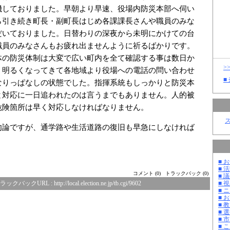
機しておりました。早朝より早速、役場内防災本部へ伺い
ら引き続き町長・副町長はじめ各課課長さんや職員のみな
だいておりました。日替わりの深夜から未明にかけての台
職員のみなさんもお疲れ出ませんように祈るばかりです。
体の防災体制は大変で広い町内を全て確認する事は数日か
>
。明るくなってきて各地域より役場への電話の問い合わせ
■
なりっぱなしの状態でした。指揮系統もしっかりと防災本
と対応に一日追われたのは言うまでもありません。人的被
危険箇所は早く対応しなければなりません。
勿論ですが、通学路や生活道路の復旧も早急にしなければ
■ お
■ 活
コメント (0)
トラックバック (0)
■ 議
■ 
ラックバックURL :
http://local.election.ne.jp/tb.cgi/9602
■ 
■ 
■ 教
■ 選
■ 
■ 