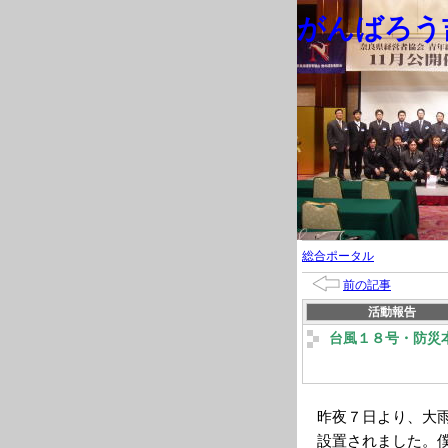
がんばろう吉
総合ポータル
前の記事
活動報告
台風１８号・防災
昨夜７日より、大
設置されました。