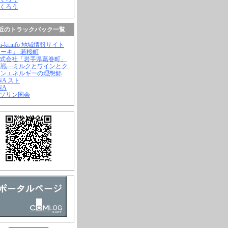
ふくろう
近のトラックバック一覧
hi-ki.info 地域情報サイト
ーキ』 若桜町
株式会社「岩手県葛巻町」
挑戦―ミルクとワインとク
ーンエネルギーの理想郷
ANA スト
NA
ガソリン国会