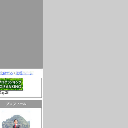
投稿する
/
管理ページ
May.28
プロフィール