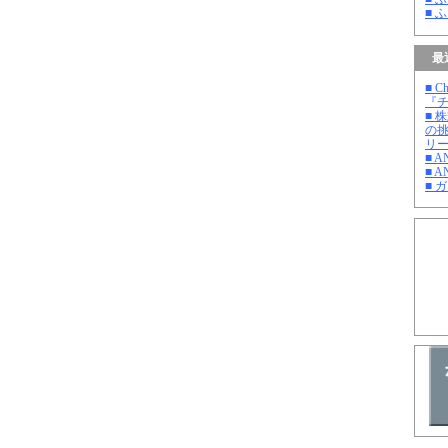
■ 
最
■ C
『チ
■ 
の
リ
■ 
■ A
■ 