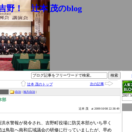
野！ 辻本 茂のblog
次の記事
辻本 茂のトップ
自治
|
地方自治
|
2007.
本部
辻本 茂
at 2009/10/08 22:38:49
雨洪水警報が発令され、吉野町役場に防災本部がいち早く
僕は鳥取へ南和広域議会の研修に行っていましたが、早め