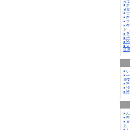
み
■ 
者
■ 
■ 
■ 
■ 
ド
■ 
■ 
■ 
■ 
滝
■ 
■ 
務
■ 
■ 
■ 
■ 
■ 
■ 
男
■ 