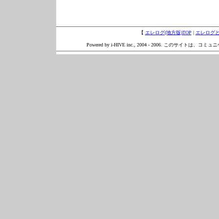
【
エレログ(地方版)TOP
|
エレログ
Powered by i-HIVE inc., 2004 - 2006. このサイトは