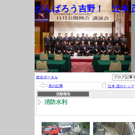
がんばろう吉野！ 辻本 茂
総合ポータル
前の記事
辻本 茂のトップ
活動報告
消防水利