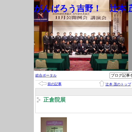
がんばろう吉野！ 辻本 茂
総合ポータル
前の記事
辻本 茂のトップ
正倉院展