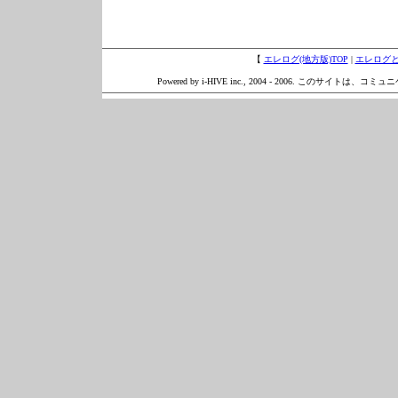
【
エレログ(地方版)TOP
|
エレログ
Powered by i-HIVE inc., 2004 - 2006. このサイトは