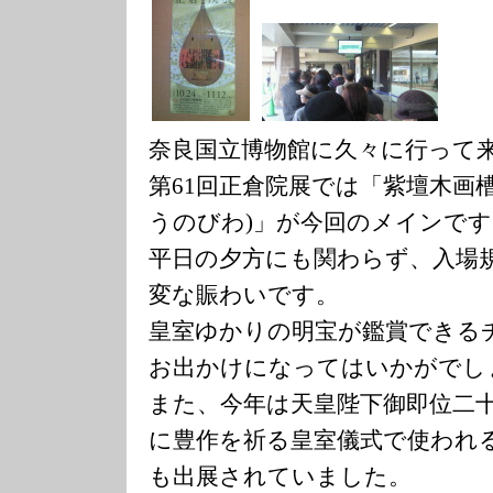
奈良国立博物館に久々に行って
第61回正倉院展では「紫壇木画
うのびわ)」が今回のメインです
平日の夕方にも関わらず、入場
変な賑わいです。
皇室ゆかりの明宝が鑑賞できる
お出かけになってはいかがでし
また、今年は天皇陛下御即位二
に豊作を祈る皇室儀式で使われる鋤
も出展されていました。