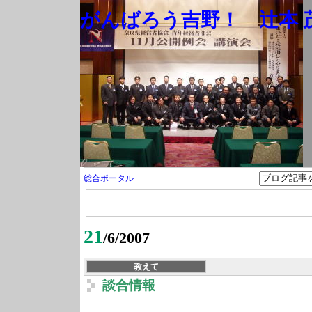
がんばろう吉野！ 辻本 茂
総合ポータル
21
/6/2007
教えて
談合情報