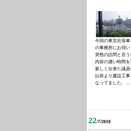
今回の東京出張〓
の事務所にお伺い
突然の訪問と言う
内容の濃い時間を
新しく出来た議員
以前より建設工事
なってました。…
22
/7/2010