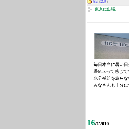
自治
|
環境
|
東京に出張。
毎日本当に暑い日
暑Maxって感じで
水分補給を怠らな
みなさんも十分に
16
/7/2010