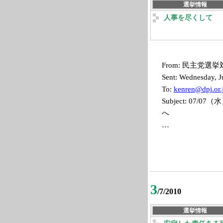
選挙情報
人事を尽くして
From: 民主党選挙対
Sent: Wednesday, J
To:
kenren@dpj.or.
Subject: 0
へ
…
3
/7/2010
選挙情報