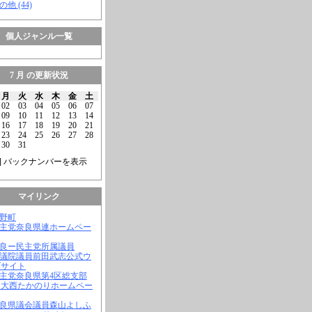
の他 (44)
個人ジャンル一覧
7 月 の更新状況
月
火
水
木
金
土
02
03
04
05
06
07
09
10
11
12
13
14
16
17
18
19
20
21
23
24
25
26
27
28
30
31
] バックナンバーを表示
マイリンク
吉野町
民主党奈良県連ホームペー
奈良ー民主党所属議員
参議院議員前田武志公式ウ
ブサイト
民主党奈良県第4区総支部
 大西たかのりホームペー
奈良県議会議員森山よしふ