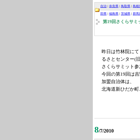
自治
|
奈良県
|
鳥取県
|
島根
田県
|
福島県
|
茨城県
|
群馬
第19回さくらサミ
昨日は竹林院にて
るさとセンター(
さくらサミット参
今回の第19回は
加盟自治体は、
北海道新ひだか町
8
/7/2010