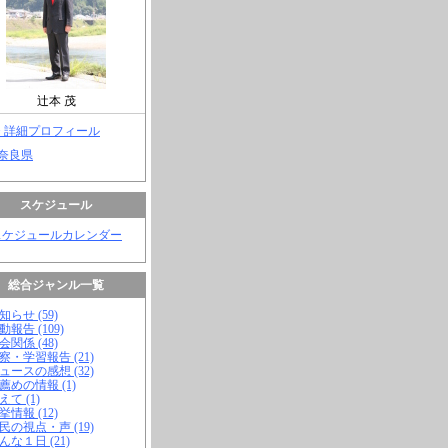
辻本 茂
> 詳細プロフィール
 奈良県
スケジュール
スケジュールカレンダー
総合ジャンル一覧
知らせ (59)
動報告 (109)
会関係 (48)
視察・学習報告 (21)
ニュースの感想 (32)
お薦めの情報 (1)
えて (1)
挙情報 (12)
市民の視点・声 (19)
こんな１日 (21)