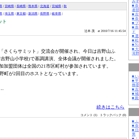
み
■ 
県
|
宮崎県
|
長崎県
|
熊本県
|
北海道
|
宮城県
|
秋
者
県
|
埼玉県
|
東京都
|
新潟県
|
長野県
|
岐阜県
|
■ 
■ 
ット
■ 
■ 
辻本 茂
at 2010/7/16 11:45:54
ド
■ 
■ 
■ 
■ 
「さくらサミット」交流会が開催され、今日は吉野山ふ
滝
旧吉野山小学校)で基調講演、全体会議が開催されました。
加加盟団体は全国の21市区町村が参加されています。
吉野町が2回目のホストとなっています。
■ 
■ 
務
…
■ 
■ 
■ 
続きはこちら
コメント (1)
トラックバック (0)
■ 
■ 
■ 
男
■ 