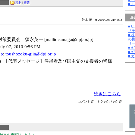
税制
|
農業
|
■ 
最
辻本 茂
at 2010/7/08 21:42:13
■ C
『チ
■ 
策委員会 須永英一 [mailto:sunaga@
dpj.or.jp]
の
リ
uly 07, 2010 9:56 PM
■ 
■ A
j
p
;
toushozoku-giin
@dpj.or.jp
■ 
7/07（水）【代表メッセージ】候補者及び民主党の支援者の皆様
続きはこちら
コメント (2)
トラックバック (0)