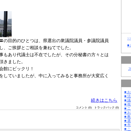
>
〓の目的のひとつは、県選出の衆議院議員・参議院議員
■
し、ご挨拶とご相談を兼ねてでした。
事もあり代議士は不在でしたが、その分秘書の方々とは
頂きました。
会館にビックリ！
をしていましたが、中に入ってみると事務所が大変広く
■ お
■ 活
続きはこちら
■ 議
■ 
コメント (0)
トラックバック (0)
■ 
■ 
■ 教
■ 選
■ 
■ 