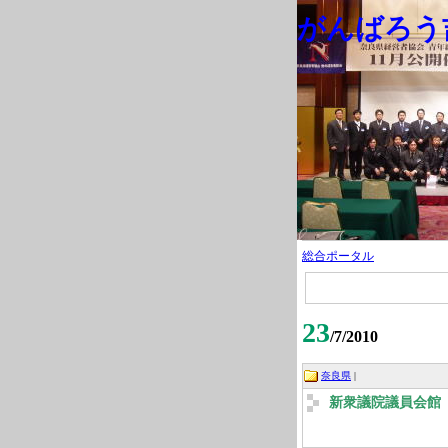
がんばろう吉
総合ポータル
23
/7/2010
奈良県
|
新衆議院議員会館