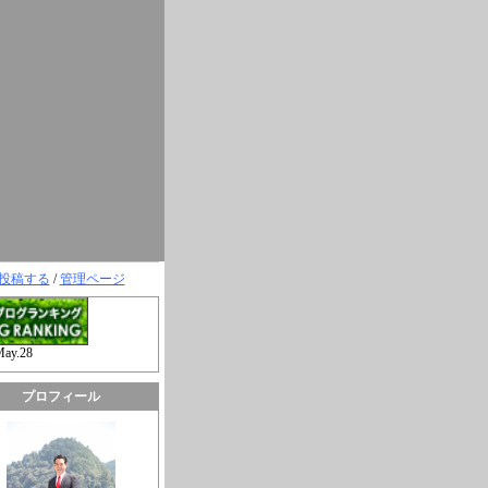
投稿する
/
管理ページ
May.28
プロフィール