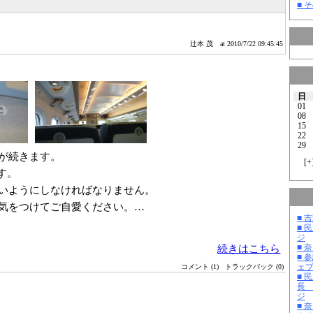
■ そ
辻本 茂
at 2010/7/22 09:45:45
日
01
08
15
22
29
が続きます。
[
+
す。
いようにしなければなりません。
気をつけてご自愛ください。…
■ 
■ 
ジ
■ 
続きはこちら
■ 
ェ
コメント (1)
トラックバック (0)
■ 
長
ジ
■ 