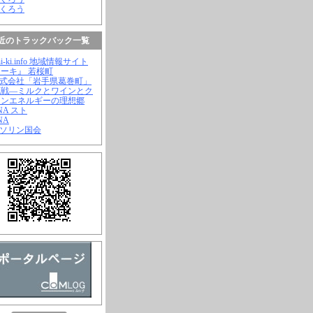
ふくろう
近のトラックバック一覧
hi-ki.info 地域情報サイト
ーキ』 若桜町
株式会社「岩手県葛巻町」
挑戦―ミルクとワインとク
ーンエネルギーの理想郷
ANA スト
NA
ガソリン国会