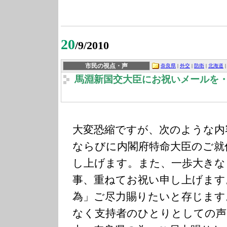
20
/9/2010
市民の視点・声
奈良県
|
外交
|
防衛
|
北海道
|
馬淵新国交大臣にお祝いメールを
大変恐縮ですが、次のような内
ならびに内閣府特命大臣のご就
し上げます。
また、一歩大きな
事、重ねてお祝い
申し上げます
為」ご尽力賜りたいと存じます
なく支持者のひとりとしての声