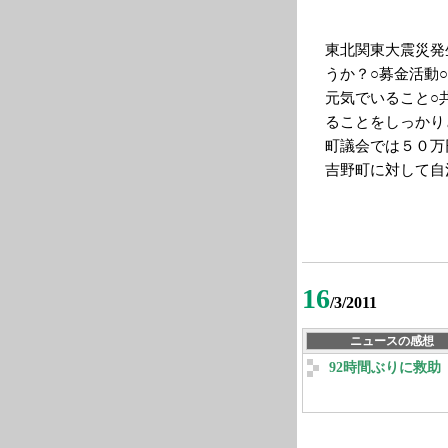
東北関東大震災発
うか？○募金活動
元気でいること○
ることをしっかり
町議会では５０万
吉野町に対して自
16
/3/2011
ニュースの感想
92時間ぶりに救助