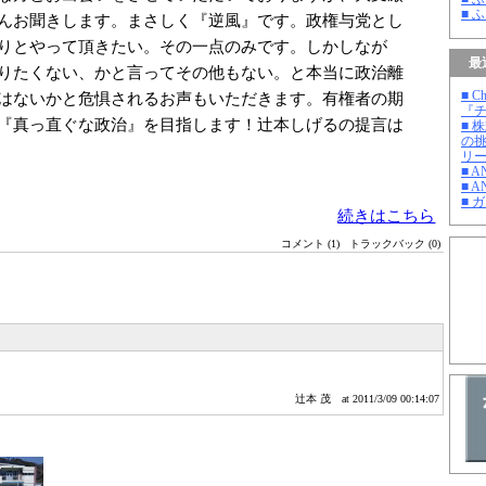
■ 
んお聞きします。まさしく『逆風』です。政権与党とし
りとやって頂きたい。その一点のみです。しかしなが
最
りたくない、かと言ってその他もない。と本当に政治離
■ C
はないかと危惧されるお声もいただきます。有権者の期
『チ
『真っ直ぐな政治』を目指します！辻本しげるの提言は
■ 
の
リ
■ 
■ A
■ 
続きはこちら
コメント (1)
トラックバック (0)
辻本 茂
at 2011/3/09 00:14:07