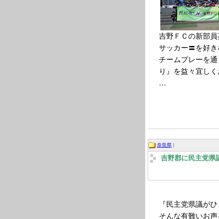
吉野ＦＣの新部員
サッカー〓を好き
チームプレーを通
り』を益々宜しく
…
奈良県
|
吉野郡に民主党県
『民主党県議がひ
そんな有難いお声