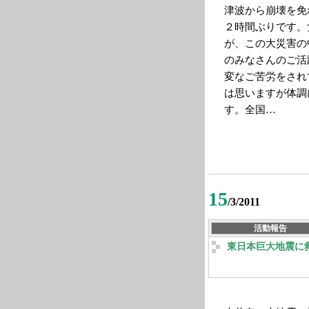
津波から崩壊を免
２時間ぶりです。
が、この大災害の
のみなさんのご活
変なご苦労をされ
は思いますが体調
す。全国…
15
/3/2011
活動報告
東日本巨大地震に