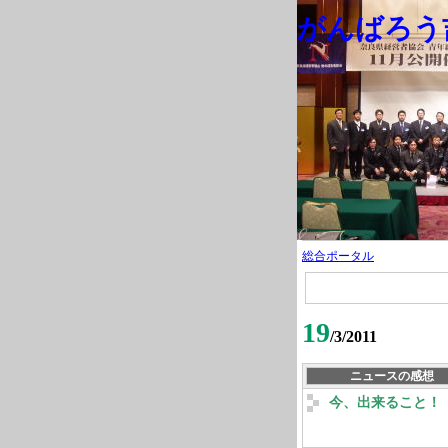
がんばろう吉
総合ポータル
19
/3/2011
ニュースの感想
今、出来ること！