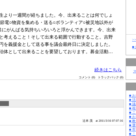
生より一週間が経ちました。今、出来ることは何でしょ
○節電○物資を集める・送る○ボランティア○被災地以外が
共にがんばる気持ちいろいろと浮かんできます。今、出来
と考えること！そして出来る範囲で行動すること。吉野
>
円を義援金として送る事を議会最終日に決定しました。
■
治体として出来ることを要望しております。募金活動…
続きはこちら
コメント (0)
トラックバック (0)
■ お
■ 活
■ 議
■ 
■ 
■ 
■ 教
辻本 茂
at 2011/3/16 07:07:16
■ 選
■ 
■ 