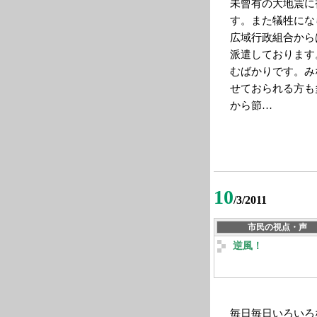
未曾有の大地震に
す。また犠牲にな
広域行政組合から
派遣しております
むばかりです。み
せておられる方も
から節…
10
/3/2011
市民の視点・声
逆風！
毎日毎日いろいろ