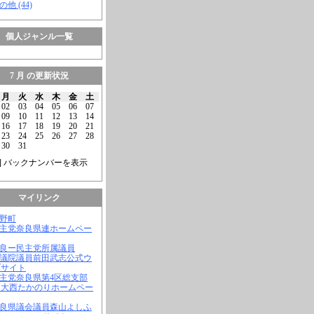
の他 (44)
個人ジャンル一覧
7 月 の更新状況
月
火
水
木
金
土
02
03
04
05
06
07
09
10
11
12
13
14
16
17
18
19
20
21
23
24
25
26
27
28
30
31
] バックナンバーを表示
マイリンク
吉野町
民主党奈良県連ホームペー
奈良ー民主党所属議員
参議院議員前田武志公式ウ
ブサイト
民主党奈良県第4区総支部
 大西たかのりホームペー
奈良県議会議員森山よしふ