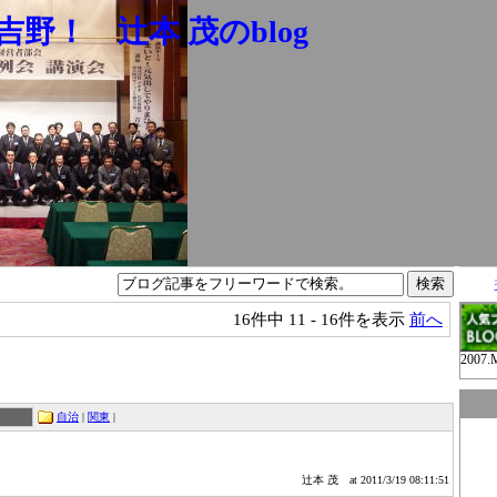
野！ 辻本 茂のblog
16件中
11 - 16件を表示
前へ
2007.
自治
|
関東
|
辻本 茂
at 2011/3/19 08:11:51