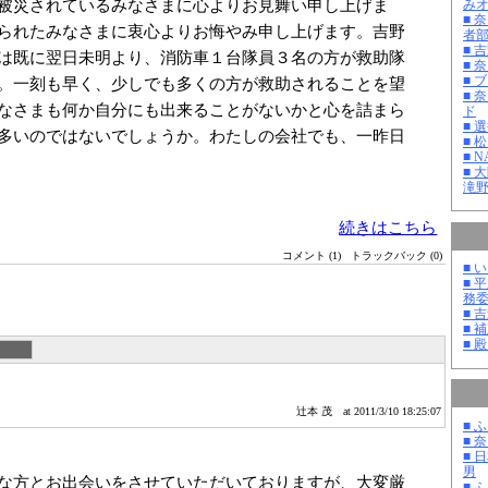
被災されているみなさまに心よりお見舞い申し上げま
み
■ 
られたみなさまに衷心よりお悔やみ申し上げます。吉野
者
■ 
は既に翌日未明より、消防車１台隊員３名の方が救助隊
■ 
■ 
。一刻も早く、少しでも多くの方が救助されることを望
■ 
なさまも何か自分にも出来ることがないかと心を詰まら
ド
■ 
多いのではないでしょうか。わたしの会社でも、一昨日
■ 
■ 
■ 
滝
続きはこちら
コメント (1)
トラックバック (0)
■ 
■ 
務
■ 
■ 
■ 
辻本 茂
at 2011/3/10 18:25:07
■ 
■ 
■ 
男
な方とお出会いをさせていただいておりますが、大変厳
■ 