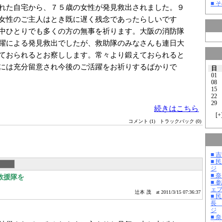
■ そ
れた自宅から、７５歳の女性が発見救出されました。９
女性のご主人はとき既に遅く残念であったらしいです
中ひとりでも多くの方の無事を祈ります。大阪の消防隊
躍による発見救出でしたが、救助隊のみなさんも連日大
ておられるとお察しします。常々より鍛えておられると
には充分留意され今後のご活躍をお祈りするばかりで
日
01
08
15
22
29
続きはこちら
[
+
コメント (1)
トラックバック (0)
■ 
■ 
ジ
■ 
救援隊を
■ 
ェ
辻本 茂
at 2011/3/15 07:36:37
■ 
長
ジ
■ 