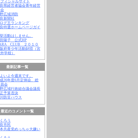
オフィシャルサイト
奈良県経営者協会青年経営
部会
吉野広域消防
奈良新聞社
ブログ王ランキング
奈良特選ホームページガイ
選挙活動はしません。
松田陽子 公式HP
NARA CLUB ２０１０
大阪府青少年活動財団（宮
野外学校）
最新記事一覧
いよいよ今週末です。
平成26年度6月定例会、総
委員会
吉野広域行政組合議会議長
補正予算否決
殿川防災ハウス
最近のコメント一覧
ふくろう
奈良市民
日本共産党めっちゃ大嫌い
ふくろう