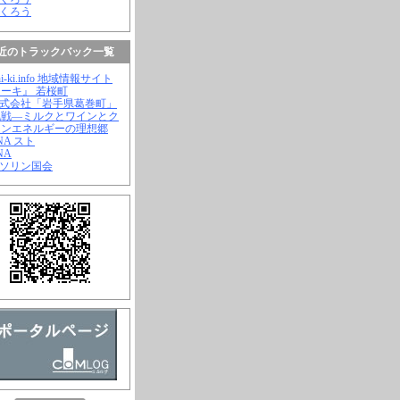
ふくろう
近のトラックバック一覧
hi-ki.info 地域情報サイト
ーキ』 若桜町
株式会社「岩手県葛巻町」
挑戦―ミルクとワインとク
ーンエネルギーの理想郷
ANA スト
NA
ガソリン国会