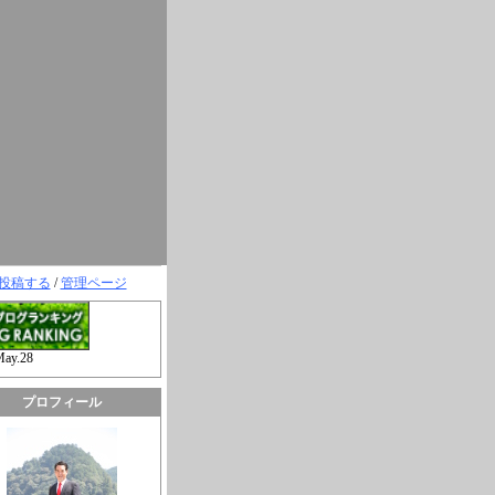
投稿する
/
管理ページ
May.28
プロフィール