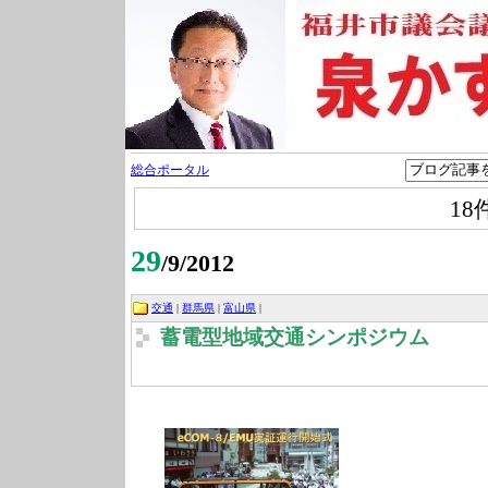
総合ポータル
18
29
/9/2012
交通
|
群馬県
|
富山県
|
蓄電型地域交通シンポジウム