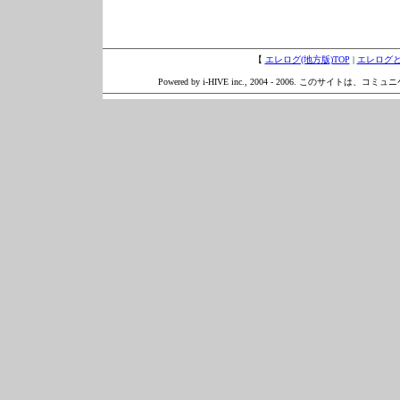
【
エレログ(地方版)TOP
|
エレログ
Powered by i-HIVE inc., 2004 - 2006. このサイトは