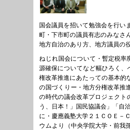
国会議員を招いて勉強会を行い
町・下市町の議員有志のみなさ
地方自治のあり方、地方議員の
ねじれ国会について・暫定税率
源確保についてなど幅ひろく、
権改革推進にあたっての基本的
の国づくりー・地方分権改革推
の時代の議会改革プロジェクト
う、日本！」国民協議会」「自
に・慶應義塾大学２１ＣＯＥ－
ウムより（中央学院大学・前我