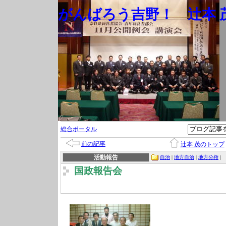
がんばろう吉野！ 辻本 茂
総合ポータル
前の記事
辻本 茂のトップ
活動報告
自治
|
地方自治
|
地方分権
|
国政報告会