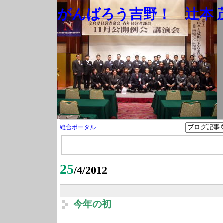
がんばろう吉野！ 辻本 茂
総合ポータル
25
/4/2012
今年の初