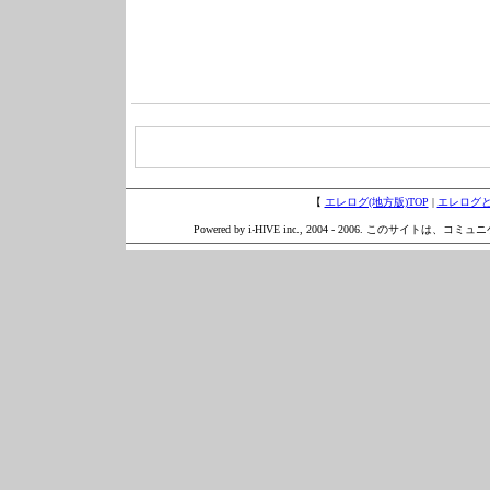
【
エレログ(地方版)TOP
|
エレログ
Powered by i-HIVE inc., 2004 - 2006. このサイトは