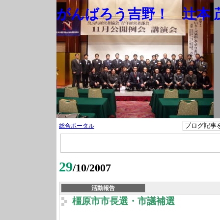
がんばろう吉野！ 辻本 茂
総合ポータル
29
/10/2007
活動報告
橿原市市長選・市議補選