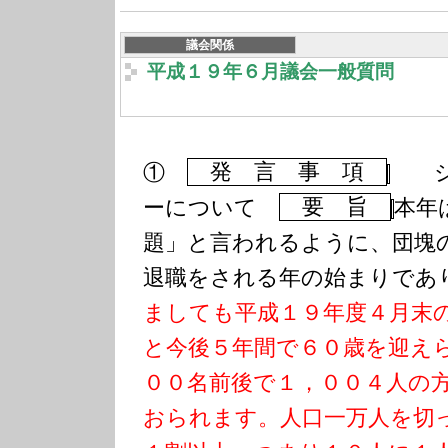
議会関係
平成１９年６月議会一般質問
①
発 言 事 項
シル
ーについて
要 旨
本年
題」と言われるように、団塊
退職をされる年の始まりであ
ましても平成１９年度４月末
と今後５年間で６０歳を迎え
００名前後で１，００４人の
おられます。
人口一万人を切