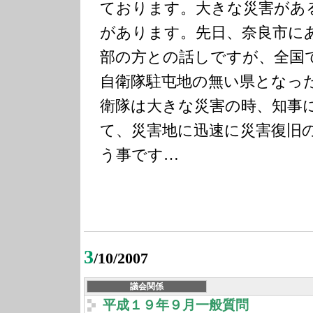
ております。
大きな災害があ
があります。
先日、奈良市に
部の方との話しですが、
全国
自衛隊駐屯地の無い県となっ
衛隊は大きな災害の時、知事
て、災害地に迅速に災害復旧
う事です…
3
/10/2007
議会関係
平成１９年９月一般質問