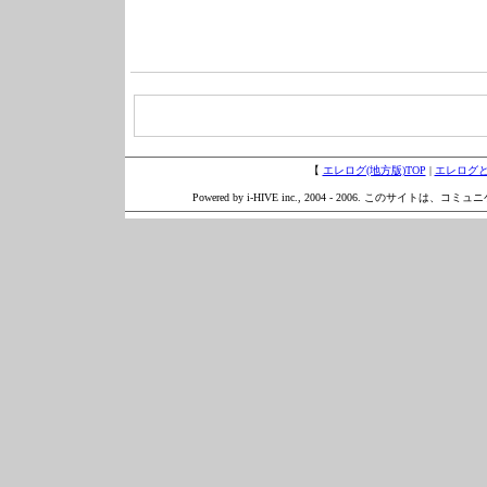
【
エレログ(地方版)TOP
|
エレログ
Powered by i-HIVE inc., 2004 - 2006. このサイトは