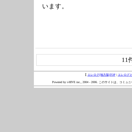
います。
11
【
エレログ(地方版)TOP
|
エレログ
Powered by i-HIVE inc., 2004 - 2006. このサイトは