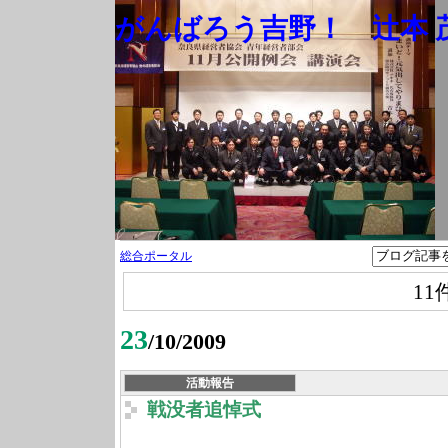
がんばろう吉野！ 辻本 茂
総合ポータル
11
23
/10/2009
活動報告
戦没者追悼式