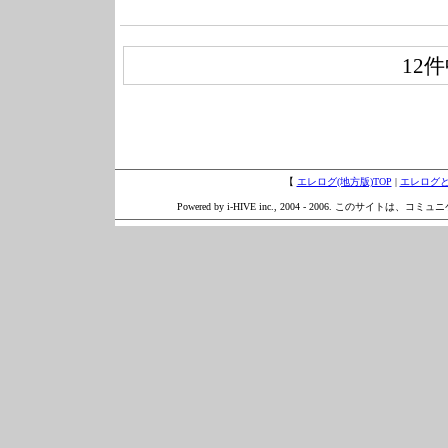
12
【
エレログ(地方版)TOP
|
エレログ
Powered by i-HIVE inc., 2004 - 2006. このサイトは