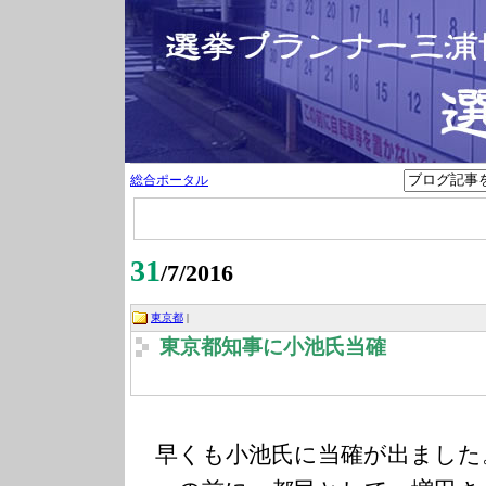
総合ポータル
31
/7/2016
東京都
|
東京都知事に小池氏当確
早くも小池氏に当確が出ました