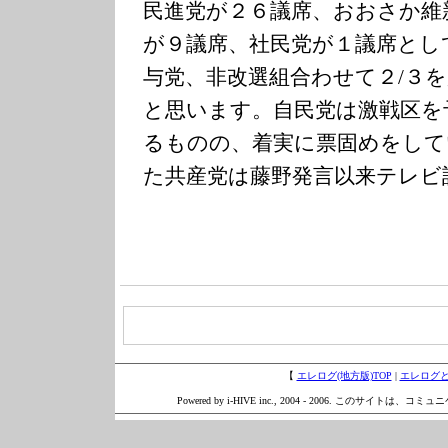
民進党が２６議席、おおさか維
が９議席、社民党が１議席とし
与党、非改選組合わせて２/３
と思います。自民党は激戦区を
るものの、着実に票固めをして
た共産党は藤野発言以来テレビ
【
エレログ(地方版)TOP
|
エレログ
Powered by i-HIVE inc., 2004 - 2006. このサイトは