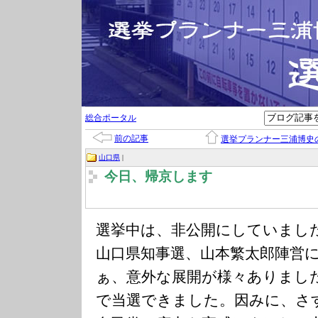
総合ポータル
前の記事
選挙プランナー三浦博史
山口県
|
今日、帰京します
選挙中は、非公開にしていまし
山口県知事選、山本繁太郎陣営
ぁ、意外な展開が様々ありまし
で当選できました。因みに、さ