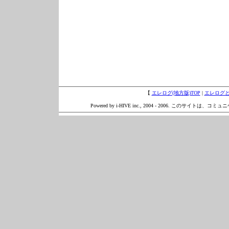
【
エレログ(地方版)TOP
|
エレログ
Powered by i-HIVE inc., 2004 - 2006. このサイトは