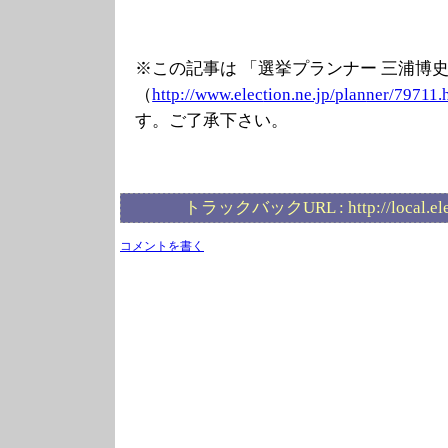
※この記事は 「選挙プランナー 三浦博
（
http://www.elec
tion.ne.jp/plan
ner/79711.
す。ご了承下さい。
トラックバックURL :
http://local.e
コメントを書く