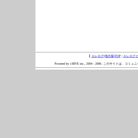
【
エレログ(地方版)TOP
|
エレログ
Powered by i-HIVE inc., 2004 - 2006. このサイトは