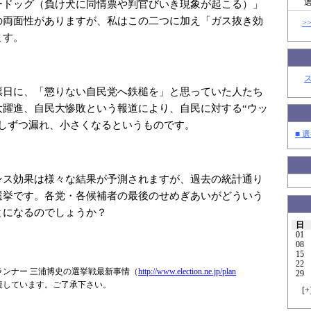
ードッグ（負け犬に同情票や判官びいき現象が起こる）」
の両面性がありますが、私はこの二つに加え「ガス抜き効
>
ます。
票日に、「懲りない自民党へ鉄槌を」と思っていた人たち
大躍進、自民大惨敗という報道により、自民に対する“ウッ
少しずつ漏れ、小さくなるというものです。
■ 選
ンス効果は様々な結果が予測されますが、過去の統計通り
選挙です。各党・各候補者の最後のせめぎあいがどういう
とになるのでしょうか？
日
01
08
15
22
ランナー 三浦博史の選挙戦最新事情（
http://www.elec
tion.ne.jp/plan
29
複しています。ご了承下さい。
[
+