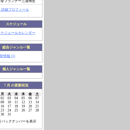
選挙プランナー三浦博史
> 詳細プロフィール
スケジュール
スケジュールカレンダー
総合ジャンル一覧
挙情報 (1)
個人ジャンル一覧
7 月 の更新状況
月
火
水
木
金
土
02
03
04
05
06
07
09
10
11
12
13
14
16
17
18
19
20
21
23
24
25
26
27
28
30
31
] バックナンバーを表示