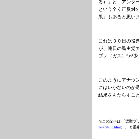
る）」と「アンダ
という全く正反対
果」もあると思い
これは３０日の投
が、連日の民主党
プン（ガス）”が
このようにアナウ
にはいかないのが
結果をもたらすこ
※この記事は 「選挙プ
ner/79735.html
）」 と重