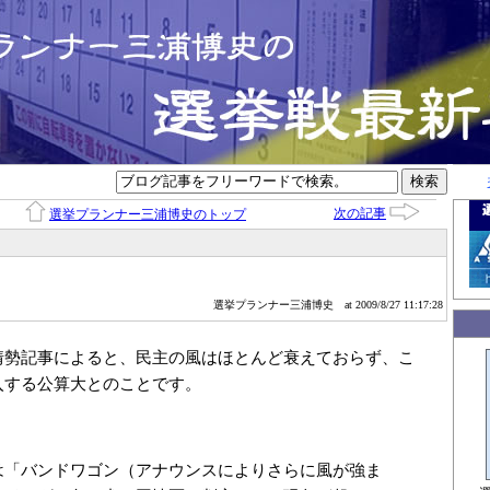
次の記事
選挙プランナー三浦博史のトップ
選挙プランナー三浦博史
at 2009/8/27 11:17:28
情勢記事によると、民主の風はほとんど衰えておらず、こ
入する公算大とのことです。
は「バンドワゴン（アナウンスによりさらに風が強ま