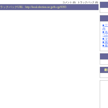
コメント (0)
トラックバック (0)
ラックバックURL :
http://local.election.ne.jp/tb.cgi/9393
■ 
内
■ 
つ
■ 
■ 
■ 
最