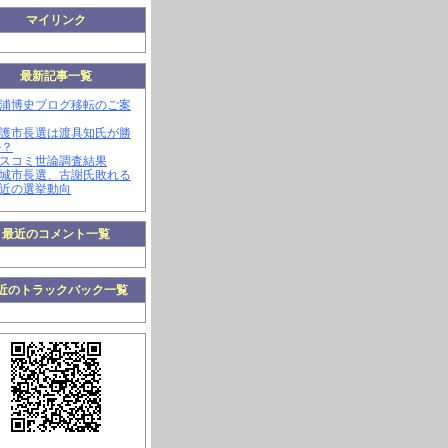
マイリンク
最新記事一覧
三浦博史ブログ移転のご案
名護市長選は渡具知氏が勝
か？
マスコミ世論調査結果
南城市長選、古謝氏敗れる
最近の選挙動向
最近のコメント一覧
近のトラックバック一覧