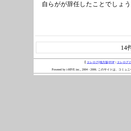
自らがが辞任したことでしょう
14
【
エレログ(地方版)TOP
|
エレログ
Powered by i-HIVE inc., 2004 - 2006. このサイトは