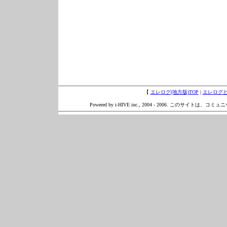
【
エレログ(地方版)TOP
|
エレログ
Powered by i-HIVE inc., 2004 - 2006. このサイトは