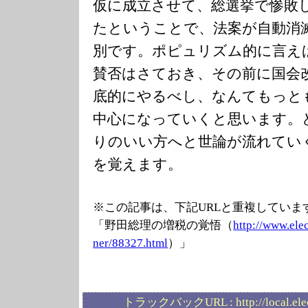
仮に成立させて、総選挙で惨敗
たということで、法案が自動消
別です。ポピュリズム的に言え
賛否はさておき、その前に国会
底的にやるべし、なんてもっと
中心になっていくと思います。
りのいい方へと世論が流れてい
を覚えます。
※この記事は、下記URLと重複していま
「野田総理の増税の覚悟（
http://www.ele
ner/88327.html
）」
トラックバックURL :
http://local.el