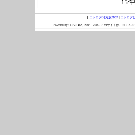
15
【
エレログ(地方版)TOP
|
エレログ
Powered by i-HIVE inc., 2004 - 2006. このサイトは