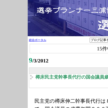
総合ポータル
15
9
/3/2012
樽床民主党幹事長代行の国会議員
民主党の樽床伸二幹事長代行は