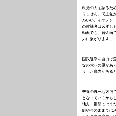
政党の力を語るた
りません。民主党
わいい、イケメン
の候補者は必ずし
動面でも、資金面
力に繋がります。
国政選挙を自力で
なの党への風があ
うした底力がある
来春の統一地方選
となっていくかも
地方・郡部ではま
組や今のままでは