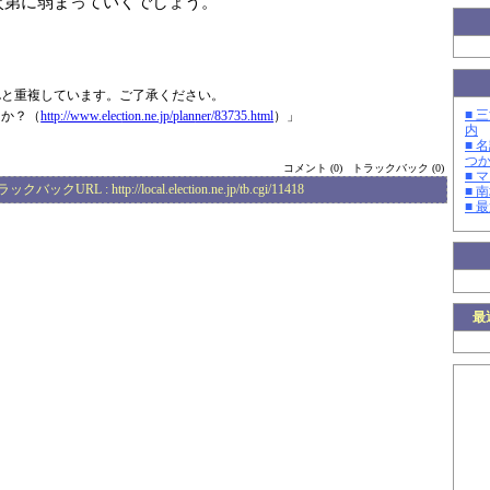
次第に弱まっていくでしょう。
Lと重複しています。ご了承ください。
■ 
るか？（
http://www.elec
tion.ne.jp/plan
ner/83735.html
）」
内
■ 
つ
コメント (0)
トラックバック (0)
■ 
ラックバックURL :
http://local.election.ne.jp/tb.cgi/11418
■ 
■ 
最