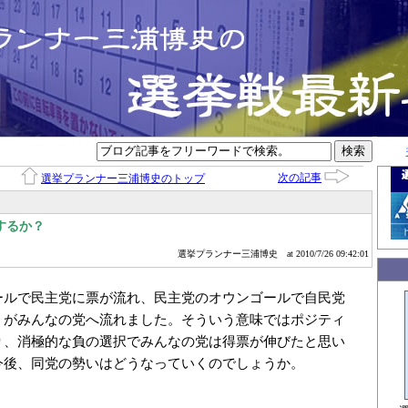
次の記事
選挙プランナー三浦博史のトップ
するか？
選挙プランナー三浦博史
at 2010/7/26 09:42:01
ールで民主党に票が流れ、民主党のオウンゴールで自民党
くがみんなの党へ流れました。そういう意味ではポジティ
り、消極的な負の選択でみんなの党は得票が伸びたと思い
今後、同党の勢いはどうなっていくのでしょうか。