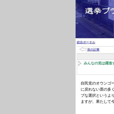
総合ポータル
前の記事
みんなの党は躍進
自民党のオウンゴ
に戻れない票の多
ブな選択というよ
ますが、果たして