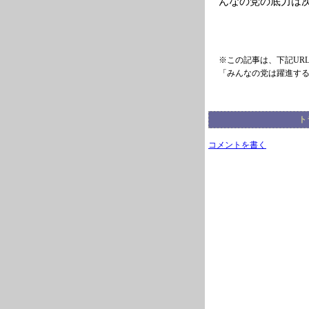
んなの党の底力は
※この記事は、下記UR
「みんなの党は躍進す
ト
コメントを書く