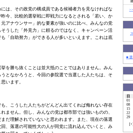
めには、その政党の構成員である候補者力を見なければな
>
が昨今、比較的選挙戦に即戦力になるとされる「若い、か
、元アナウンサー」的な要素が強いのに比べ、みんなの党
もそうした「外見力」に頼るのではなく、キャンペーン活
でも「自助努力」ができる人が多いといえます。これは底
■ 選
選挙を勝ち抜くことは並大抵のことではありません。みん
ろうとなかろうと、今回の参院選で当選した人たちは、そ
と思います。
日
01
08
でも、こうした人たちがどんどん出てくれば侮れない存在
15
しれません。但し、みんなの党は都市部では強いものの、
22
29
だまだ理解されていないと思われます。また、現在の落選
[
+
次回、落選の可能性大の人が同党に流れ込んでいくと、み