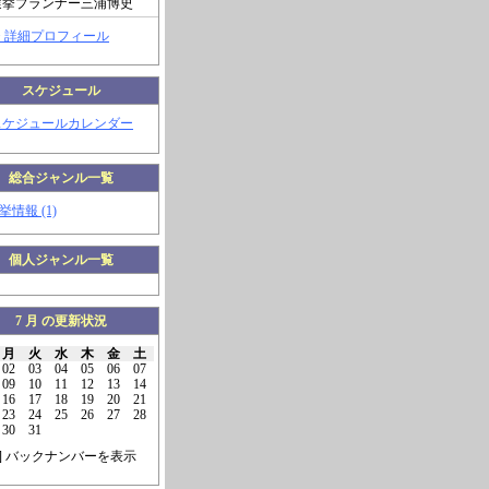
選挙プランナー三浦博史
> 詳細プロフィール
スケジュール
スケジュールカレンダー
総合ジャンル一覧
挙情報 (1)
個人ジャンル一覧
7 月 の更新状況
月
火
水
木
金
土
02
03
04
05
06
07
09
10
11
12
13
14
16
17
18
19
20
21
23
24
25
26
27
28
30
31
] バックナンバーを表示