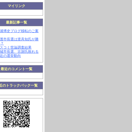
マイリンク
最新記事一覧
三浦博史ブログ移転のご案
名護市長選は渡具知氏が勝
か？
マスコミ世論調査結果
南城市長選、古謝氏敗れる
最近の選挙動向
最近のコメント一覧
近のトラックバック一覧