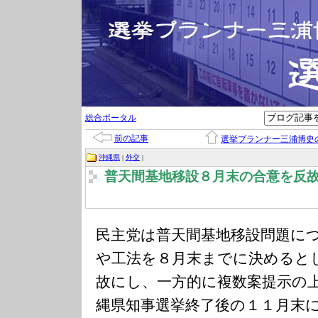
総合ポータル
前の記事
選挙プランナー三浦博史
沖縄県
|
外交
|
普天間基地移設８月末の合意を反
民主党は普天間基地移設問題に
や工法を８月末までに決めると
故にし、一方的に複数案提示の
縄県知事選挙終了後の１１月末