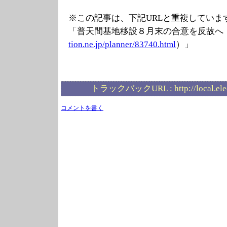
※この記事は、下記URLと重複していま
「普天間基地移設８月末の合意を反故へ
tion.ne.jp/plan
ner/83740.html
）」
トラックバックURL :
http://local.el
コメントを書く