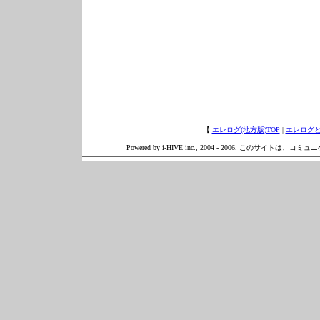
【
エレログ(地方版)TOP
|
エレログ
Powered by i-HIVE inc., 2004 - 2006. このサイトは