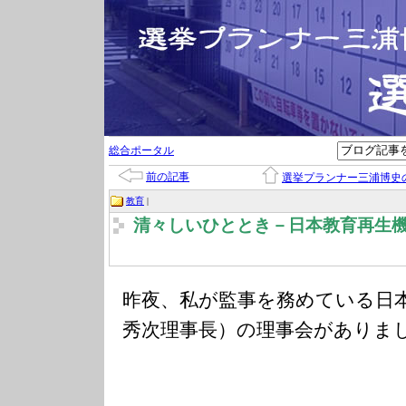
総合ポータル
前の記事
選挙プランナー三浦博史
教育
|
清々しいひととき－日本教育再生
昨夜、私が監事を務めている日
秀次理事長）の理事会がありま