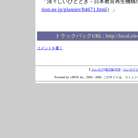
「清々しいひととき－日本教育再生機構
tion.ne.jp/plan
ner/84671.html
）」
トラックバックURL :
http://local.el
コメントを書く
【
エレログ(地方版)TOP
|
エレログ
Powered by i-HIVE inc., 2004 - 2006. このサイトは