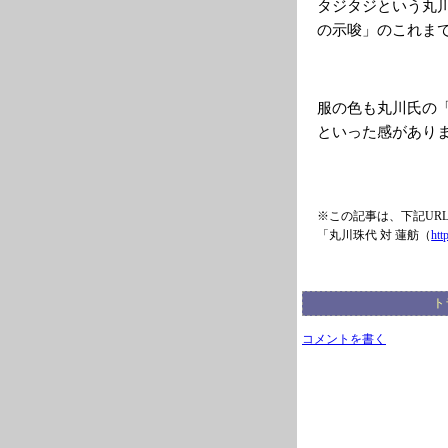
タジタジという丸
の示唆」のこれま
服の色も丸川氏の
といった感があり
※この記事は、下記UR
「丸川珠代 対 蓮舫（
htt
ト
コメントを書く