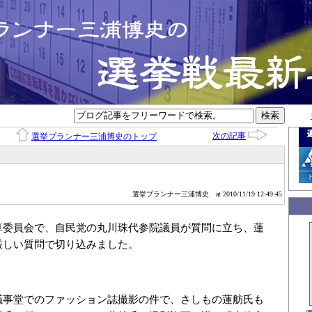
次の記事
選挙プランナー三浦博史のトップ
選挙プランナー三浦博史
at 2010/11/19 12:49:45
算委員会で、自民党の丸川珠代参院議員が質問に立ち、蓮
厳しい質問で切り込みました。
議事堂でのファッション誌撮影の件で、さしもの蓮舫氏も