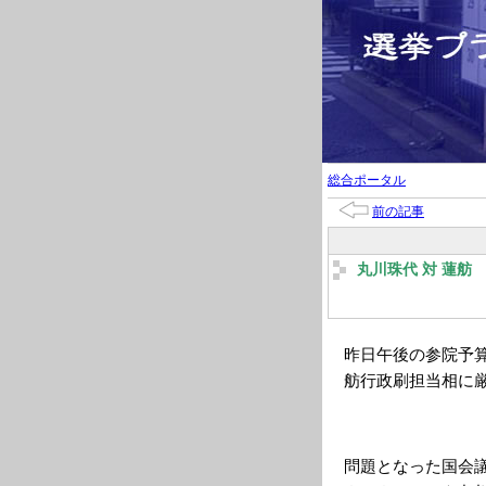
総合ポータル
前の記事
丸川珠代 対 蓮舫
昨日午後の参院予
舫行政刷担当相に
問題となった国会