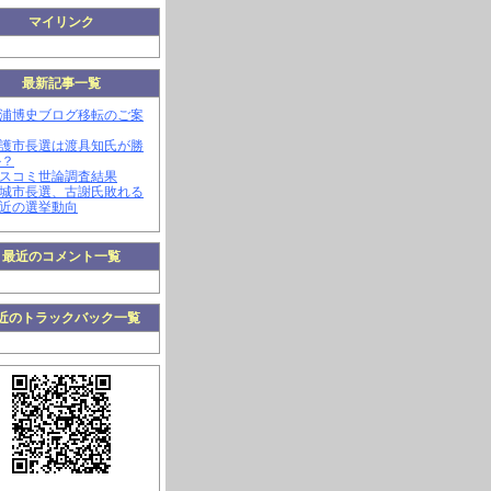
マイリンク
最新記事一覧
三浦博史ブログ移転のご案
名護市長選は渡具知氏が勝
か？
マスコミ世論調査結果
南城市長選、古謝氏敗れる
最近の選挙動向
最近のコメント一覧
近のトラックバック一覧