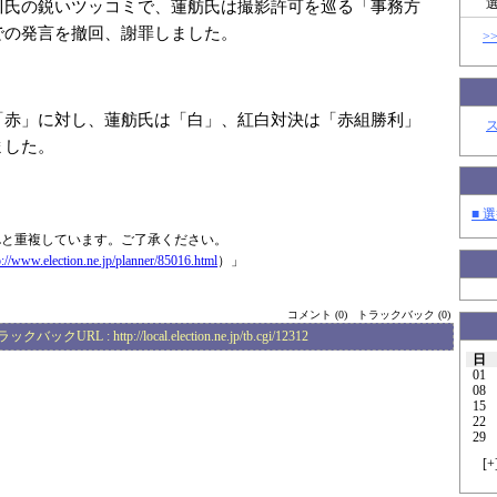
川氏の鋭いツッコミで、蓮舫氏は撮影許可を巡る「事務方
での発言を撤回、謝罪しました。
>
「赤」に対し、蓮舫氏は「白」、紅白対決は「赤組勝利」
ました。
■ 選
Lと重複しています。ご了承ください。
p://www.elec
tion.ne.jp/plan
ner/85016.html
）」
コメント (0)
トラックバック (0)
ラックバックURL :
http://local.election.ne.jp/tb.cgi/12312
日
01
08
15
22
29
[
+