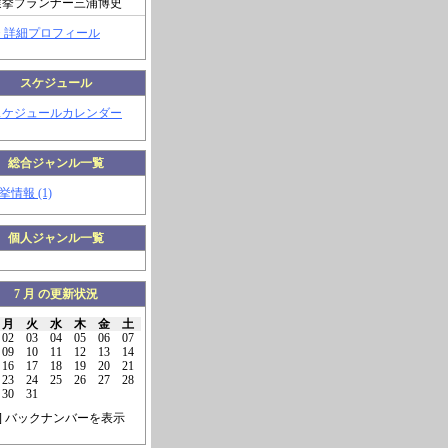
選挙プランナー三浦博史
> 詳細プロフィール
スケジュール
スケジュールカレンダー
総合ジャンル一覧
挙情報 (1)
個人ジャンル一覧
7 月 の更新状況
月
火
水
木
金
土
02
03
04
05
06
07
09
10
11
12
13
14
16
17
18
19
20
21
23
24
25
26
27
28
30
31
] バックナンバーを表示