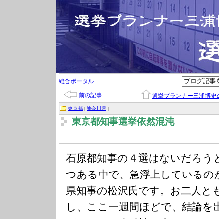
総合ポータル
前の記事
選挙プランナー三浦博史
東京都
|
神奈川県
|
東京都知事選挙依然混沌
石原都知事の４選はないだろう
つある中で、急浮上しているの
県知事の松沢氏です。お二人と
し、ここ一週間ほどで、結論を