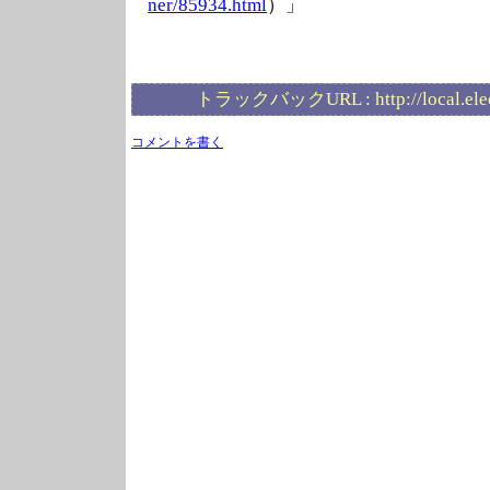
ner/85934.html
）」
トラックバックURL :
http://local.el
コメントを書く