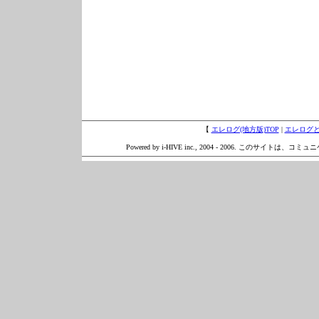
【
エレログ(地方版)TOP
|
エレログ
Powered by i-HIVE inc., 2004 - 2006. このサイトは