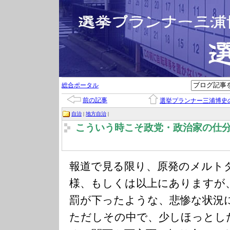
総合ポータル
前の記事
選挙プランナー三浦博史
自治
|
地方自治
|
こういう時こそ政党・政治家の仕
報道で見る限り、原発のメルト
様、もしくは以上にありますが
罰が下ったような、悲惨な状況
ただしその中で、少しほっとし