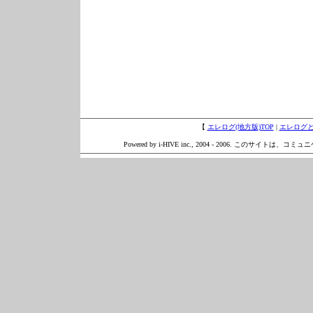
【
エレログ(地方版)TOP
|
エレログ
Powered by i-HIVE inc., 2004 - 2006. このサイトは