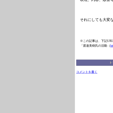
それにしても大変
※この記事は、下記UR
「渡邉美樹氏の活動（
ht
ト
コメントを書く