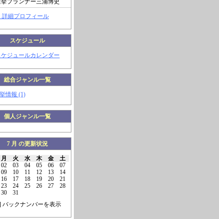
選挙プランナー三浦博史
> 詳細プロフィール
スケジュール
スケジュールカレンダー
総合ジャンル一覧
挙情報 (1)
個人ジャンル一覧
7 月 の更新状況
月
火
水
木
金
土
02
03
04
05
06
07
09
10
11
12
13
14
16
17
18
19
20
21
23
24
25
26
27
28
30
31
] バックナンバーを表示