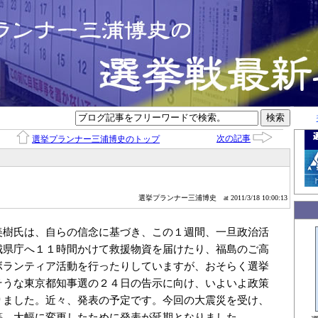
次の記事
選挙プランナー三浦博史のトップ
選挙プランナー三浦博史
at 2011/3/18 10:00:13
美樹氏は、自らの信念に基づき、この１週間、一旦政治活
城県庁へ１１時間かけて救援物資を届けたり、福島のご高
ボランティア活動を行ったりしていますが、おそらく選挙
そうな東京都知事選の２４日の告示に向け、いよいよ政策
りました。近々、発表の予定です。今回の大震災を受け、
等、大幅に変更したために発表が延期となりました。