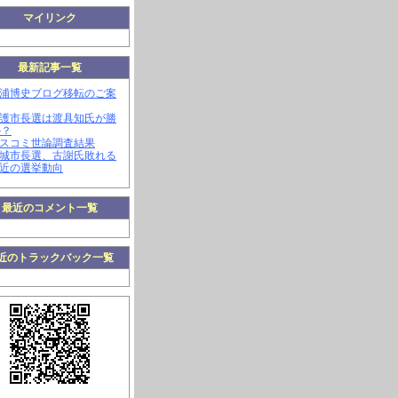
マイリンク
最新記事一覧
三浦博史ブログ移転のご案
名護市長選は渡具知氏が勝
か？
マスコミ世論調査結果
南城市長選、古謝氏敗れる
最近の選挙動向
最近のコメント一覧
近のトラックバック一覧