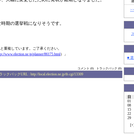
>
な時期の選挙戦になりそうです。
Lと重複しています。ご了承ください。
tp://www.elec
tion.ne.jp/plan
ner/86175.html
）」
■ 選
コメント (0)
トラックバック (0)
ラックバックURL :
http://local.election.ne.jp/tb.cgi/13309
日
01
08
15
22
29
[
+