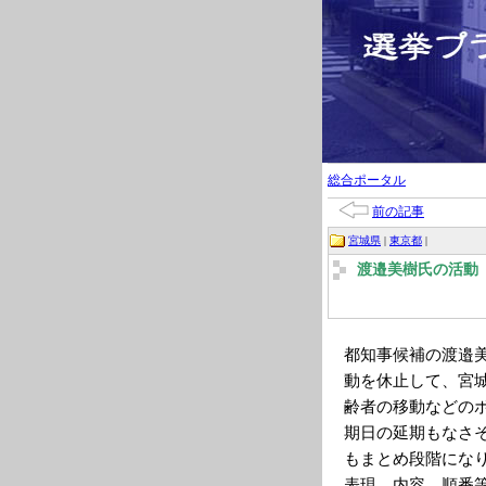
総合ポータル
前の記事
宮城県
|
東京都
|
渡邉美樹氏の活動
都知事候補の渡邉
動を休止して、宮
齢者の移動などの
期日の延期もなさ
もまとめ段階にな
表現、内容、順番