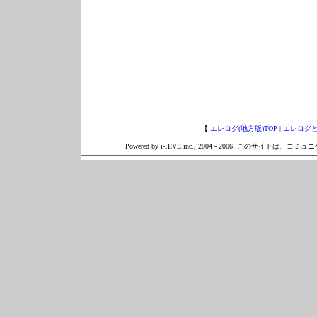
【
エレログ(地方版)TOP
|
エレログ
Powered by i-HIVE inc., 2004 - 2006. このサイトは