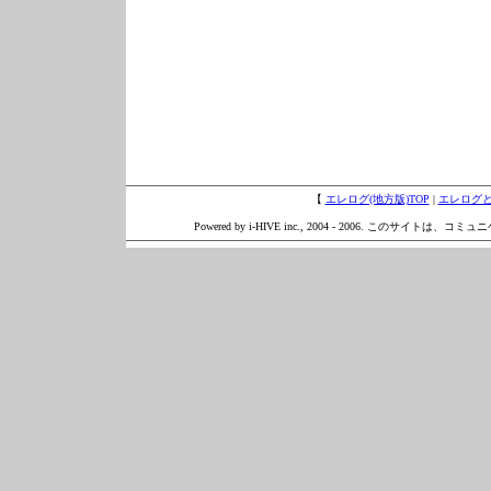
【
エレログ(地方版)TOP
|
エレログ
Powered by i-HIVE inc., 2004 - 2006. このサイトは