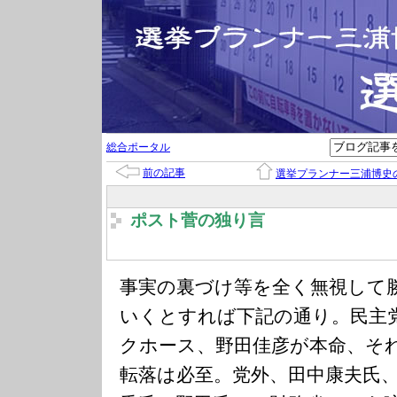
総合ポータル
前の記事
選挙プランナー三浦博史
ポスト菅の独り言
事実の裏づけ等を全く無視して
いくとすれば下記の通り。民主
クホース、野田佳彦が本命、そ
転落は必至。党外、田中康夫氏