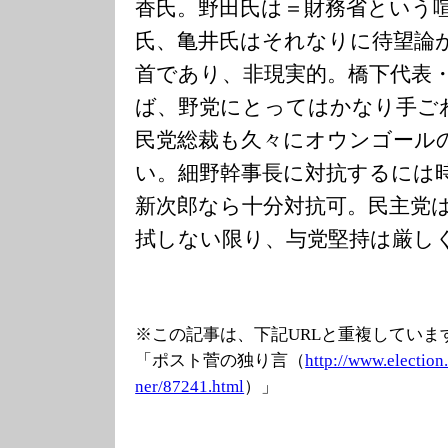
香氏。野田氏は＝財務省という
氏、亀井氏はそれなりに待望論
首であり、非現実的。橋下代表
ば、野党にとってはかなり手ご
民党総裁も久々にオウンゴール
い。細野幹事長に対抗するには
新次郎なら十分対抗可。民主党
拭しない限り、与党堅持は厳し
※この記事は、下記URLと重複していま
「ポスト菅の独り言（
http://www.elec
tion
ner/87241.html
）」