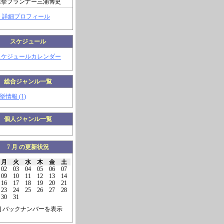
選挙プランナー三浦博史
> 詳細プロフィール
スケジュール
スケジュールカレンダー
総合ジャンル一覧
挙情報 (1)
個人ジャンル一覧
7 月 の更新状況
月
火
水
木
金
土
02
03
04
05
06
07
09
10
11
12
13
14
16
17
18
19
20
21
23
24
25
26
27
28
30
31
] バックナンバーを表示