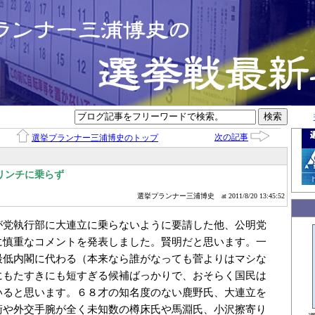
次の記事
選挙プランナー三浦博史のトップ
リンチに乗らず
選挙プランナー三浦博史
at 2011/8/20 13:45:52
が党執行部に大連立に乗らないように要請した他、公明党
に慎重なコメントを発表しました。賢明だと思います。一
最低内閣に代わる（本来なら誰がなっても菅よりはマシな
にもたすきにも短すぎる候補ばっかりで、おそらく国民は
いると思います。６８才の知名度のない鹿野氏、大連立を
衛や外交手腕が全く未知数の樽床氏や馬淵氏、小沢擦寄り