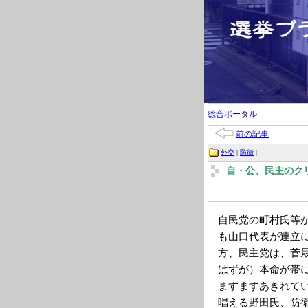
総合ポータル
前の記事
外交
|
防衛
|
自・公、民主のク
自民党の町村氏等
も山口代表が連立
方、民主党は、菅
はずが）本命が帯
ますますあきれて
唱える野田氏、防