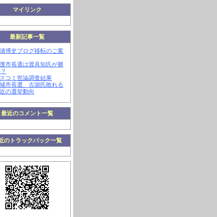
マイリンク
最新記事一覧
三浦博史ブログ移転のご案
名護市長選は渡具知氏が勝
か？
マスコミ世論調査結果
南城市長選、古謝氏敗れる
最近の選挙動向
最近のコメント一覧
近のトラックバック一覧