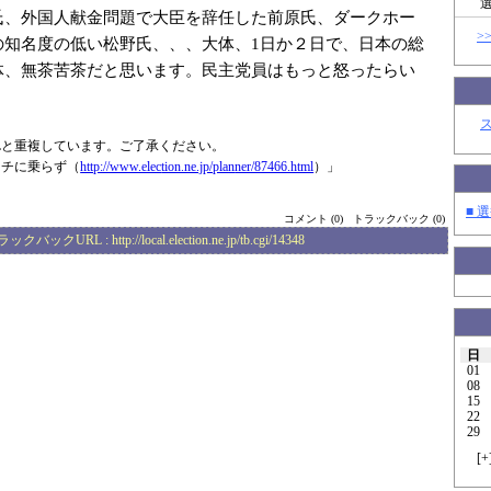
氏、外国人献金問題で大臣を辞任した前原氏、ダークホー
>
の知名度の低い松野氏、、、大体、1日か２日で、日本の総
体、無茶苦茶だと思います。民主党員はもっと怒ったらい
Lと重複しています。ご了承ください。
ンチに乗らず（
http://www.elec
tion.ne.jp/plan
ner/87466.html
）」
■ 選
コメント (0)
トラックバック (0)
ラックバックURL :
http://local.election.ne.jp/tb.cgi/14348
日
01
08
15
22
29
[
+