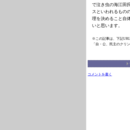
で泣き虫の海江田
スといわれるもの
理を決めること自
いと思います。
※この記事は、下記UR
「自・公、民主のクリ
ト
コメントを書く