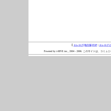
【
エレログ(地方版)TOP
|
エレログ
Powered by i-HIVE inc., 2004 - 2006. このサイトは