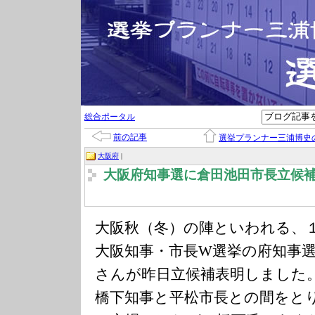
総合ポータル
前の記事
選挙プランナー三浦博史
大阪府
|
大阪府知事選に倉田池田市長立候
大阪秋（冬）の陣といわれる、
大阪知事・市長W選挙の府知事
さんが昨日立候補表明しました
橋下知事と平松市長との間をと