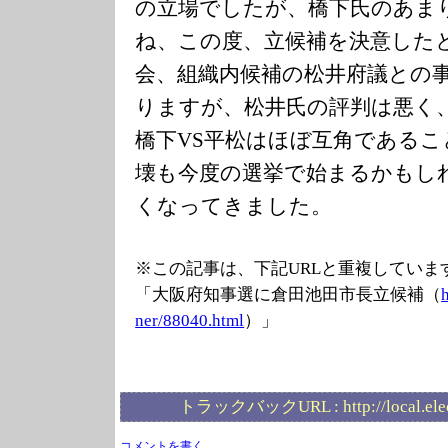
の立場でしたが、橋下氏のあま
ね、この度、立候補を決意した
会、組織内候補の松井府議との
りますが、松井氏の評判は悪く
橋下VS平松はほぼ互角であるこ
壊も今度の選挙で始まるかもし
くなってきました。
※この記事は、下記URLと重複していま
「大阪府知事選に倉田池田市長立候補（
ner/88040.html
）」
トラックバックURL :
http://local.el
コメントを書く