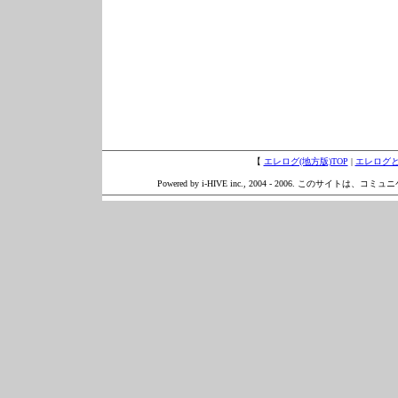
【
エレログ(地方版)TOP
|
エレログ
Powered by i-HIVE inc., 2004 - 2006. このサイトは