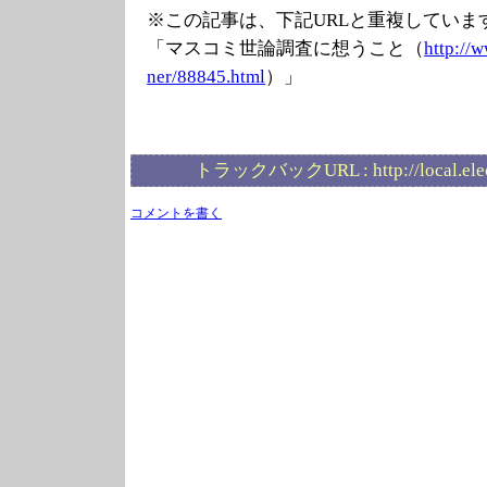
※この記事は、下記URLと重複していま
「マスコミ世論調査に想うこと（
http://
ner/88845.html
）」
トラックバックURL :
http://local.el
コメントを書く