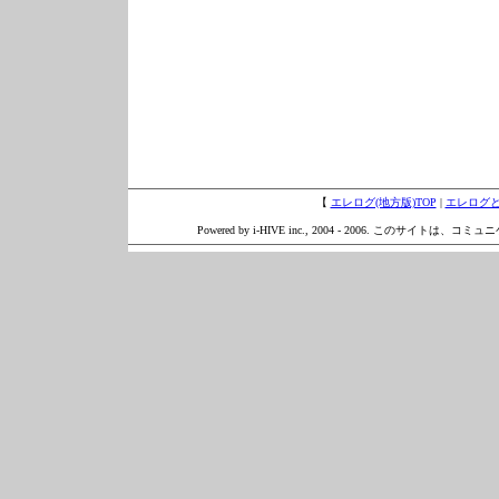
【
エレログ(地方版)TOP
|
エレログ
Powered by i-HIVE inc., 2004 - 2006. このサイトは