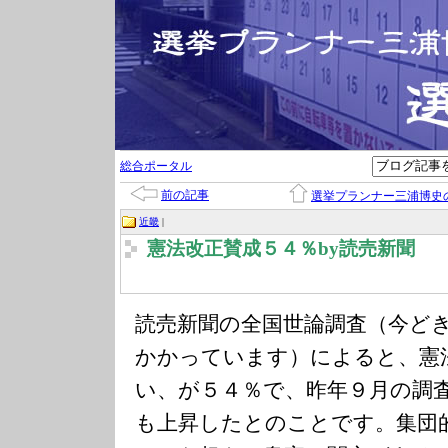
総合ポータル
前の記事
選挙プランナー三浦博史
近畿
|
憲法改正賛成５４％by読売新聞
読売新聞の全国世論調査（今ど
かかっています）によると、憲
い、が５４％で、昨年９月の調
も上昇したとのことです。集団