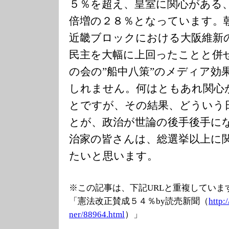
５％を超え、皇室に関心がある
倍増の２８％となっています。
近畿ブロックにおける大阪維新
民主を大幅に上回ったことと併
の会の”船中八策”のメディア効
しれません。何はともあれ関心
とですが、その結果、どういう
とが、政治が世論の後手後手に
治家の皆さんは、総選挙以上に
たいと思います。
※この記事は、下記URLと重複していま
「憲法改正賛成５４％by読売新聞（
http:
ner/88964.html
）」