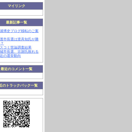
マイリンク
最新記事一覧
三浦博史ブログ移転のご案
名護市長選は渡具知氏が勝
か？
マスコミ世論調査結果
南城市長選、古謝氏敗れる
最近の選挙動向
最近のコメント一覧
近のトラックバック一覧