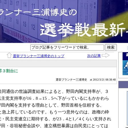
次の記事
選挙プランナー三浦博史のトップ
昇３割台に
選挙プランナー三浦博史
at 2012/3/21 08:38:48
の共同通信の世論調査結果によると、野田内閣支持率が、３
主党支持率が16．8→15．5へ下がっているにもかかわら
野田内閣を支持する理由として、野田首相を信頼する、
．3と急上昇しているのです。もう一つ意外なのは、政権の枠
・民主党連立に期待する、が23．4と1／4くらい支持され
野田・谷垣秘密会談や、連立構想暴露は自民党にとっては