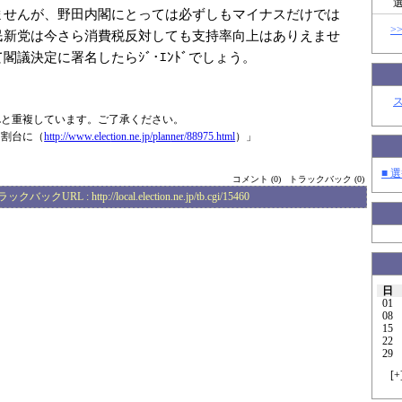
ませんが、野田内閣にとっては必ずしもマイナスだけでは
>
民新党は今さら消費税反対しても支持率向上はありえませ
閣議決定に署名したらｼﾞ･ｴﾝﾄﾞでしょう。
Lと重複しています。ご了承ください。
３割台に（
http://www.elec
tion.ne.jp/plan
ner/88975.html
）」
■ 選
コメント (0)
トラックバック (0)
ラックバックURL :
http://local.election.ne.jp/tb.cgi/15460
日
01
08
15
22
29
[
+