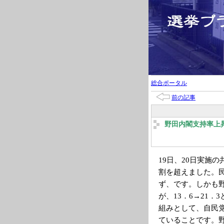
総合ポータル
前の記事
野田内閣支持率上
19日、20日実施
割を超えました。民
ず、です。しかも
が、13．6→21
組みとして、自民党
ていることです。