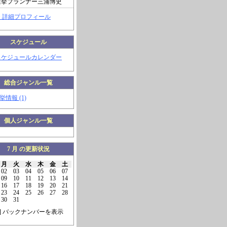
選挙プランナー三浦博史
> 詳細プロフィール
スケジュール
スケジュールカレンダー
総合ジャンル一覧
挙情報 (1)
個人ジャンル一覧
7 月 の更新状況
月
火
水
木
金
土
02
03
04
05
06
07
09
10
11
12
13
14
16
17
18
19
20
21
23
24
25
26
27
28
30
31
] バックナンバーを表示