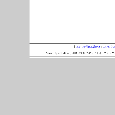
【
エレログ(地方版)TOP
|
エレログ
Powered by i-HIVE inc., 2004 - 2006. このサイトは