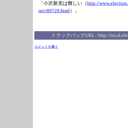
「小沢新党は難しい（
http://www.elec
tion
ner/89729.html
）」
トラックバックURL :
http://local.el
コメントを書く