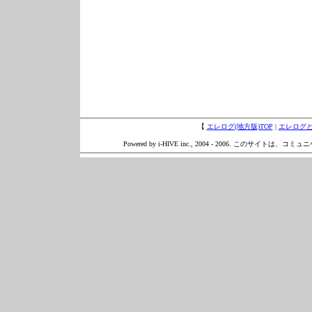
【
エレログ(地方版)TOP
|
エレログ
Powered by i-HIVE inc., 2004 - 2006. このサイトは