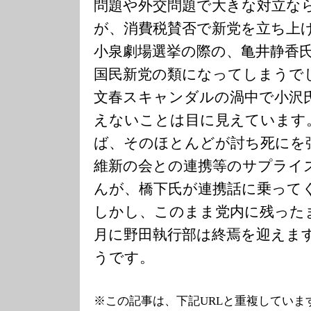
問題や外交問題で大きな対立な
が、消費税賛否で新党を立ち上
小泉劇場選挙の際の、亀井静香
国民新党の類になってしまうで
文春スキャンダルの渦中で小沢
えないことは目に見えています
ば、そのほとんどが討ち死にを
維新の会との連携等のサプライ
んが、橋下氏が連携話に乗って
しかし、このまま党内に残った
月に野田執行部は終焉を迎えま
うです。
※この記事は、下記URLと重複していま