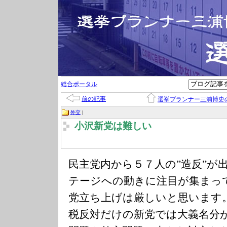
総合ポータル
前の記事
選挙プランナー三浦博史
外交
|
小沢新党は難しい
民主党内から５７人の”造反”が
テージへの動きに注目が集まっ
党立ち上げは厳しいと思います
税反対だけの新党では大義名分