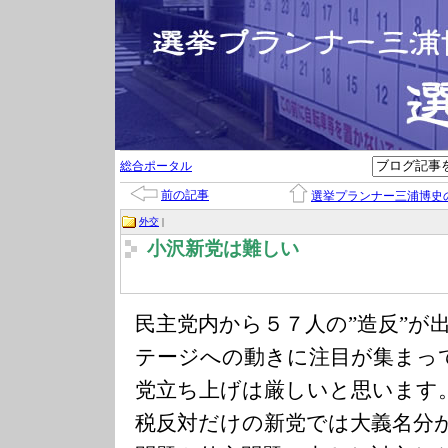
総合ポータル
前の記事
選挙プランナー三浦博史
外交
|
小沢新党は難しい
民主党内から５７人の”造反”が
テージへの動きに注目が集まっ
党立ち上げは厳しいと思います
税反対だけの新党では大義名分