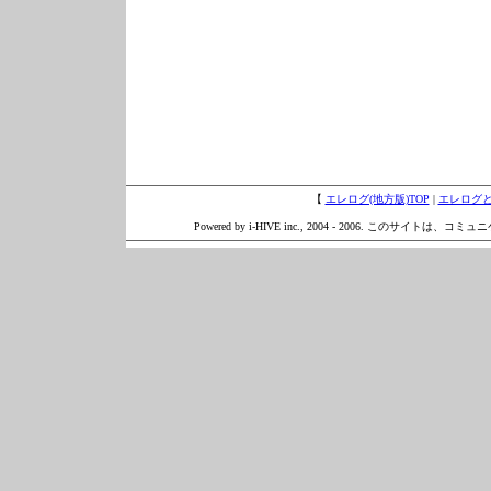
【
エレログ(地方版)TOP
|
エレログ
Powered by i-HIVE inc., 2004 - 2006. このサイトは