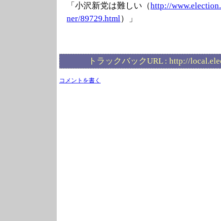
「小沢新党は難しい（
http://www.elec
tion
ner/89729.html
）」
トラックバックURL :
http://local.el
コメントを書く