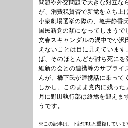
問題や外交問題で大きな対立な
が、消費税賛否で新党を立ち上
小泉劇場選挙の際の、亀井静香
国民新党の類になってしまうで
文春スキャンダルの渦中で小沢
えないことは目に見えています
ば、そのほとんどが討ち死にを
維新の会との連携等のサプライ
んが、橋下氏が連携話に乗って
しかし、このまま党内に残った
月に野田執行部は終焉を迎えま
うです。
※この記事は、下記URLと重複していま