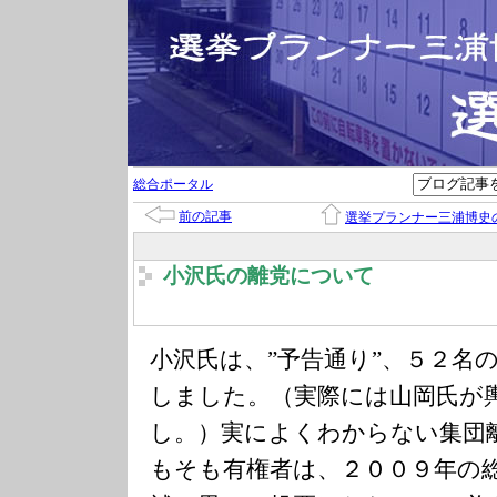
総合ポータル
前の記事
選挙プランナー三浦博史
小沢氏の離党について
小沢氏は、”予告通り”、５２名
しました。（実際には山岡氏が
し。）実によくわからない集団
もそも有権者は、２００９年の