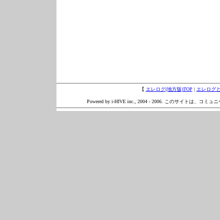
【
エレログ(地方版)TOP
|
エレログ
Powered by i-HIVE inc., 2004 - 2006. このサイトは