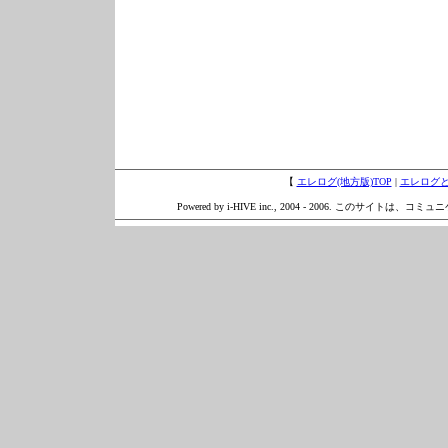
【
エレログ(地方版)TOP
|
エレログ
Powered by i-HIVE inc., 2004 - 2006. このサイトは