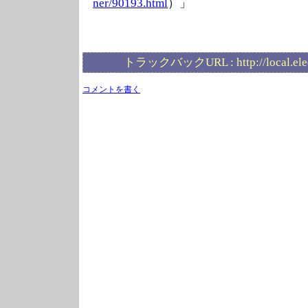
ner/90193.html
）」
トラックバックURL :
http://local.el
コメントを書く