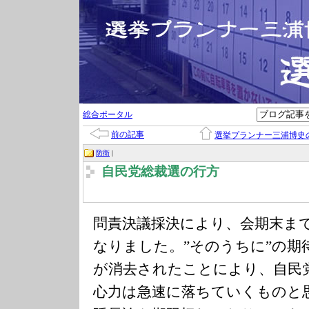
総合ポータル
前の記事
選挙プランナー三浦博史
防衛
|
自民党総裁選の行方
問責決議採決により、会期末まで
なりました。”そのうちに”の期
が消去されたことにより、自民
心力は急速に落ちていくものと