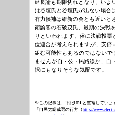
延長論も期限切れとなり、いよ
は谷垣氏と谷垣氏が出ない場合
有力候補は維新の会とも近いと
衛論客の石破茂氏、最期の決戦
りといわれます。俗に決戦投票
位連合が考えられますが、安倍
組む可能性もあるのではないで
ませんが自・公・民路線か、自
択にもなりそうな気配です。
※この記事は、下記URLと重複していま
「自民党総裁選の行方（
http://www.elec
ti