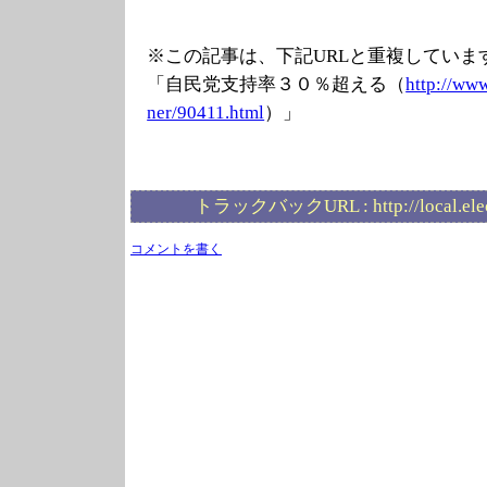
※この記事は、下記URLと重複していま
「自民党支持率３０％超える（
http://www
ner/90411.html
）」
トラックバックURL :
http://local.el
コメントを書く