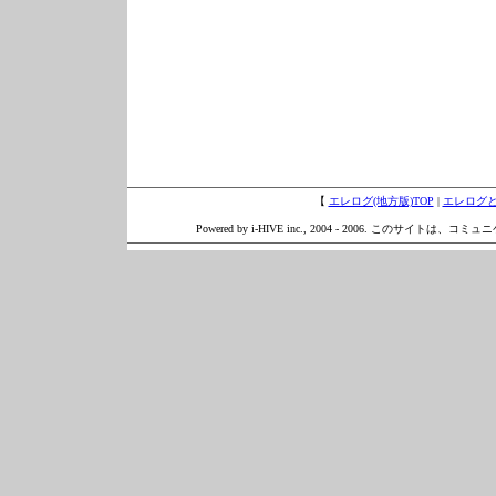
【
エレログ(地方版)TOP
|
エレログ
Powered by i-HIVE inc., 2004 - 2006. このサイトは