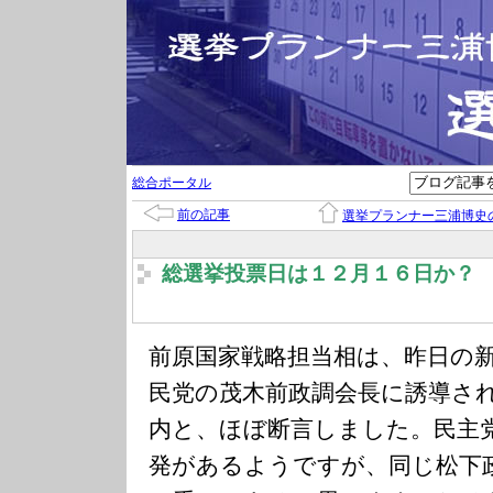
総合ポータル
前の記事
選挙プランナー三浦博史
総選挙投票日は１２月１６日か？
前原国家戦略担当相は、昨日の
民党の茂木前政調会長に誘導さ
内と、ほぼ断言しました。民主
発があるようですが、同じ松下