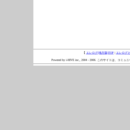
【
エレログ(地方版)TOP
|
エレログ
Powered by i-HIVE inc., 2004 - 2006. このサイトは