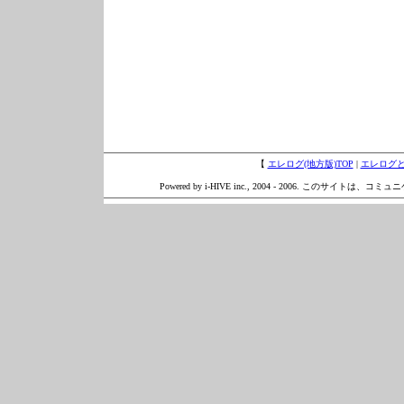
【
エレログ(地方版)TOP
|
エレログ
Powered by i-HIVE inc., 2004 - 2006. このサイトは