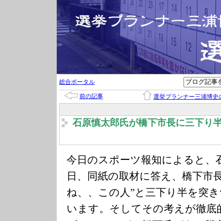
総合ポータル
前の記事
選挙プランナー三浦博史
石原慎太郎氏が橋下市長に三下り
今日のスポーツ報知によると、
日、同紙の取材に答え、橋下市
ね、、この人”と三下り半を突
います。そしてその考えが徹底