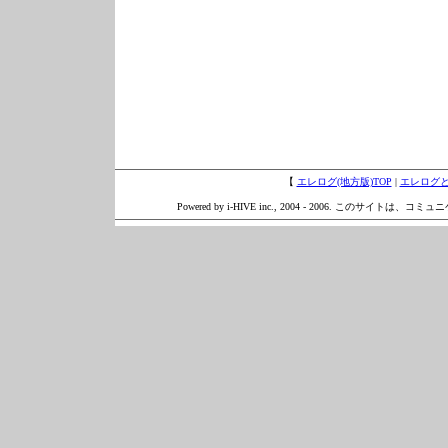
【
エレログ(地方版)TOP
|
エレログ
Powered by i-HIVE inc., 2004 - 2006. このサイトは