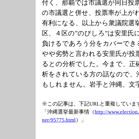
付く、那覇では市議選が同日投
の市議選と併せ、投票率が上が
有利になる、以上から衆議院選
区、４区の”のびしろ”は安里氏
負けるであろう分をカバーでき
やや劣勢と言われる安里氏が投
るとの分析でした。今まで、正
析をされている方の話なので、
もしれません。岩手と沖縄、文
※この記事は、下記URLと重複していま
「沖縄選挙最新事情（
http://www.elec
tion
ner/95775.html
）」