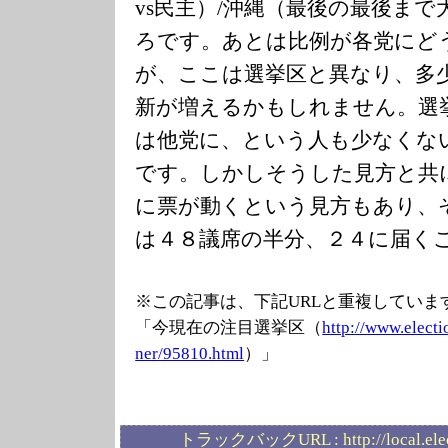
vs民主）/沖縄（最後の最後ま
ろです。あとは比例が各党にど
が、ここは選挙区と異なり、多
新が増えるかもしれません。選
は他党に、という人も少なくな
です。しかしそうした見方と共
に票が動くという見方もあり、
は４８議席の半分、２４に届く
※この記事は、下記URLと重複していま
「今現在の注目選挙区（
http://www.elec
ti
ner/95810.html
）」
トラックバックURL :
http://local.el