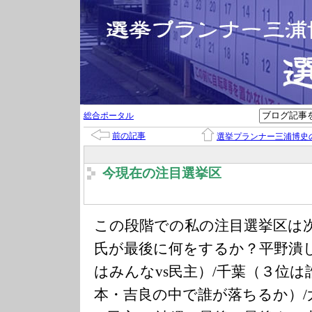
総合ポータル
前の記事
選挙プランナー三浦博史
今現在の注目選挙区
この段階での私の注目選挙区は
氏が最後に何をするか？平野潰し
はみんなvs民主）/千葉（３位は
本・吉良の中で誰が落ちるか）/