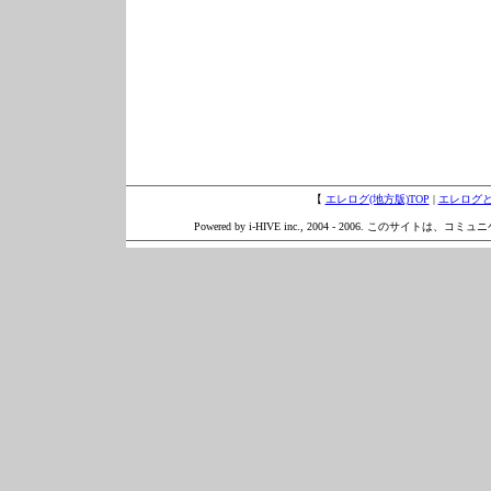
【
エレログ(地方版)TOP
|
エレログ
Powered by i-HIVE inc., 2004 - 2006. このサイトは