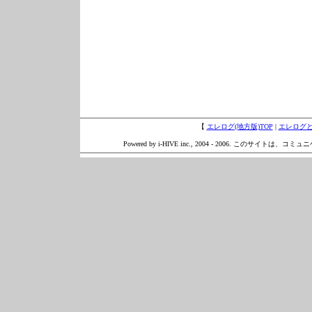
【
エレログ(地方版)TOP
|
エレログ
Powered by i-HIVE inc., 2004 - 2006. このサイトは