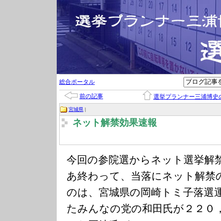
総合ポータル
前の記事
選挙プランナー三浦博史
宮城県
|
ネット解禁効果速報
今回の参院選からネット選挙解
あ終わって、当落にネット解禁
のは、宮城県の岡崎トミ子落選
たみんなの党の和田氏が２２０