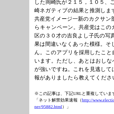
した岡崎氏が２１５，１０５、
崎ネガティブの結果と推測しま
共産党イメージ一新のカクサン
らキャンペーン。共産党はこの
区の３０才の吉良よし子氏の写
果は間違いなくあった模様。そ
ん。このアプリを採用したこと
います。ただし、あとはおしな
が強いですね。これを見逃して
報がありましたら教えてくださ
※この記事は、下記URLと重複していま
「ネット解禁効果速報（
http://www.elec
ti
ner/95882.html
）」