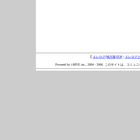
【
エレログ(地方版)TOP
|
エレログ
Powered by i-HIVE inc., 2004 - 2006. このサイトは