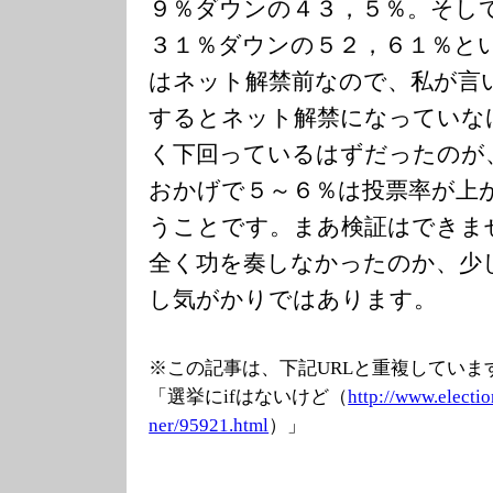
９％ダウンの４３，５％。そし
３１％ダウンの５２，６１％と
はネット解禁前なので、私が言い
するとネット解禁になっていな
く下回っているはずだったのが
おかげで５～６％は投票率が上
うことです。まあ検証はできま
全く功を奏しなかったのか、少
し気がかりではあります。
※この記事は、下記URLと重複していま
「選挙にifはないけど（
http://www.elec
tio
ner/95921.html
）」