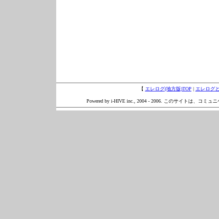
【
エレログ(地方版)TOP
|
エレログ
Powered by i-HIVE inc., 2004 - 2006. このサイトは